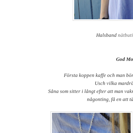
Halsband
nätbut
God Mo
Första koppen kaffe och man bör
Usch vilka mardrö
Såna som sitter i långt efter att man va
någonting, få en att t