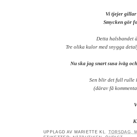
Vi tjejer gillar 
Smycken gör fol
Detta halsbandet är
Tre olika kulor med snygga detalj
Nu ska jag snart susa iväg och
Sen blir det full rulle
(därav få kommentar
V
K
UPPLAGD AV
MARIETTE
KL.
TORSDAG, M