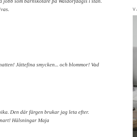
a jobb som barnskötare på Waldorfdagis i stan.
ivas.
V
natten! Jättefina smycken... och blommor! Vad
ika. Den där färgen brukar jag leta efter.
nart! Hälsningar Maja