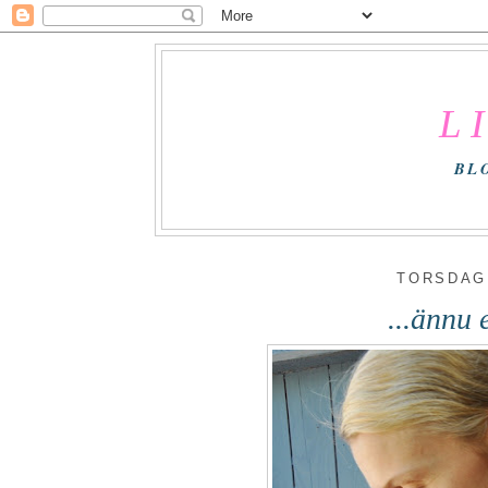
L
BL
TORSDAG 
...ännu e