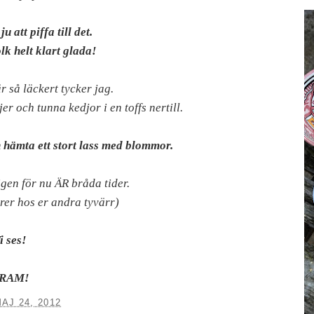
ju att piffa till det.
k helt klart glada!
 så läckert tycker jag.
er och tunna kedjor i en toffs nertill.
 hämta ett stort lass med blommor.
 igen för nu ÄR bråda tider.
er hos er andra tyvärr)
i ses!
RAM!
AJ 24, 2012