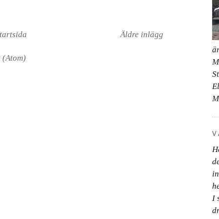
tartsida
Äldre inlägg
ä
t (Atom)
M
S
E
M
V
H
d
i
h
I 
d