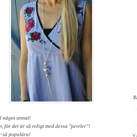
T
l något annat!
n, för det är så roligt med dessa "juveler"!
 så populära!
V