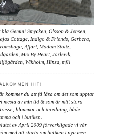
r bla Gemini Smycken, Olsson & Jensen,
ajas Cottage, Indigo & Friends, Gerbera,
trömshaga, Affari, Madam Stoltz,
ldgarden, Mix By Heart, Jörlevik,
iljögården, Wikholm, Hinza, mfl!
ÄLKOMMEN HIT!
är kommer du att få läsa om det som upptar
et mesta av min tid & som är mitt stora
ntresse; blommor och inredning, både
emma och i butiken.
slutet av April 2009 förverkligade vi vår
röm med att starta om butiken i nya men