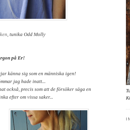
iken
, tunika Odd Molly
rgon på Er!
jar känna sig som en människa igen!
mmar jag hade inatt...
knat också, precis som att de försöker säga en
T
änka efter om vissa saker...
K
I