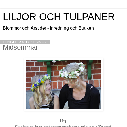
LILJOR OCH TULPANER
Blommor och Årstider - Inredning och Butiken
lördag 26 juni 2010
Midsommar
Hej!
Skickar en liten midsommarhälsning från oss i Knäred!