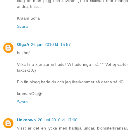
idag är man pigg och utvilad!:-)) Till skillnad mot många
andra, fniss...
Kraam Sofia
Svara
OlgaA
26 juni 2010 kl. 15:57
hej hej!
Vilka fina kransar ni hade! Vi hade inga i rå ^^ Vet ej varför
faktiskt ;0)
Fin fin blogg hade du och jag återkommer så gärna så :0)
kramar/Olg@
Svara
Unknown
26 juni 2010 kl. 17:00
Visst är det en lycka med härliga ungar, blomsterkransar,