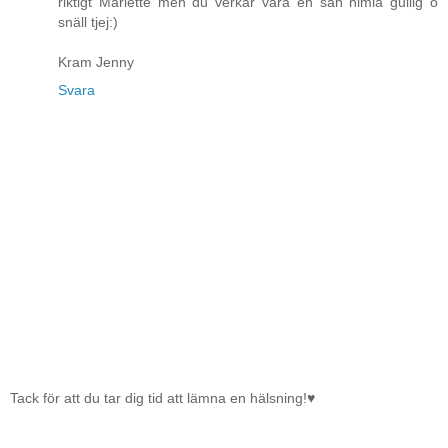
riktigt Mariette men du verkar vara en sån himla gullig o
snäll tjej:)
Kram Jenny
Svara
Tack för att du tar dig tid att lämna en hälsning!♥