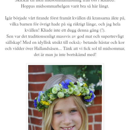
Hoppas midsommarhelgen varit bra så här långt.
Igår började vårt firande först framåt kvällen då kransarna åkte på,
vilka barnen för övrigt hade på sig riiktigt länge, och jag hela
kvällen! Kliade inte ett dugg denna gång (!).
Sen var det traditionsenligt massvis av god mat och supertrevligt
sällskap! Med en idyllisk utsikt till också;- betande hästar och kor
och vidder över Hallandsåsen... Tänk att vi fick sol til midsommar,
det är man ju inte bortskämd med!