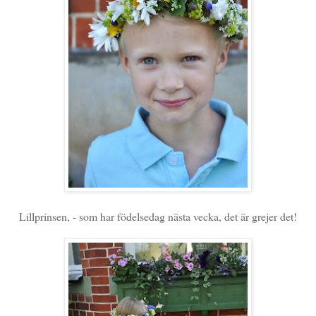
Lillprinsen, - som har födelsedag nästa vecka, det är grejer det!